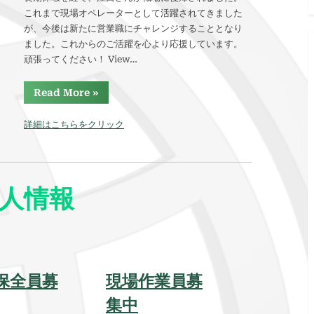
これまで現場オペレーターとして活躍されてきました
が、今後は新たに営業職にチャレンジすることとなり
ました。これからのご活躍を心より応援しています。
頑張ってください！ View…
“
Read More
»
江
口
さ
詳細はこちらをクリック
ん
、
営
業
職
へ
挑
人情報
戦
！
”
保全員募
現場作業員募
集中