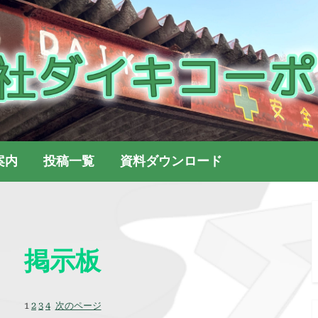
株式会社ダイキコーポレ
株式会社ダイキコーポレーション
案内
投稿一覧
資料ダウンロード
掲示板
1
2
3
4
次のページ