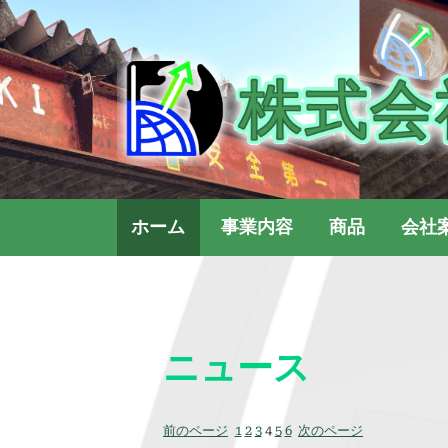
Skip
to
content
ホーム
事業内容
商品
会社
ニュース
前のページ
1
2
3
4
5
6
次のページ