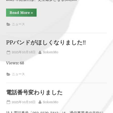
“Plastindia
Read More
»
2026”
ニュース
PPバンドがほしくなりました!!
Posted
By
2025年10月18日
SokenMo
on
Views: 68
ニュース
電話番号変わりました
Posted
By
2025年10月10日
SokenMo
on
法人電話番号「050-5539-7412」は、通信事業者の方針に