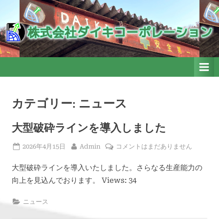
Skip
to
株式会社ダイキコーポレーシ
株式会社ダイキコーポレーション
ョン
content
カテゴリー:
ニュース
大型破砕ラインを導入しました
Posted
By
大
2026年4月15日
Admin
コメントはまだありません
on
型
大型破砕ラインを導入いたしました。さらなる生産能力の
破
砕
向上を見込んでおります。 Views: 34
ラ
イ
ニュース
ン