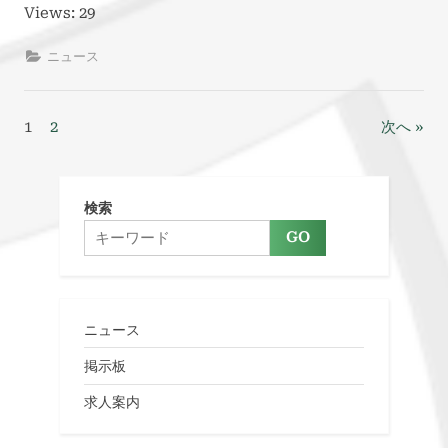
Views: 29
ニュース
投
1
2
次へ
稿
ナ
検索
GO
ビ
ゲ
ー
ニュース
シ
掲示板
求人案内
ョ