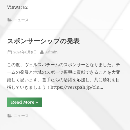
on
Views: 52
ニュース
スポンサーシップの発表
Posted
By
2024年8月9日
Admin
on
この度、ヴェルスパチームのスポンサーとなりました。チ
ームの発展と地域のスポーツ振興に貢献できることを大変
嬉しく思います。選手たちの活躍を応援し、共に勝利を目
指していきましょう！https://verspah.jp/clu…
“ス
Read More
»
ポ
ン
サ
ニュース
ー
シ
ッ