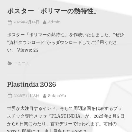
を
導
ポスター「ポリマーの熱特性」
入
し
Posted
By
2026年2月14日
Admin
ま
on
し
ポスター「ポリマーの熱特性」を作成いたしました。“`ぜひ
た
`”資料ダウンロード”からダウンロードしてご活用くださ
へ
い。 Views: 25
の
ニュース
Plastindia 2026
Posted
By
2026年1月28日
SokenMo
on
世界が大注目するインド、そして周辺諸国を代表するプラ
スチック専門メッセ『PLASTINDIA』が、2026 年2 月5 日
から6 日間にわたり、首都デリーで行われます。前回の
2023 年開催には、史上最多となる360,0…