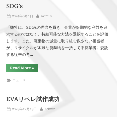
プ
の
SDG’s
発
表”
Posted
By
2024年8月1日
Admin
on
「弊社は、SDGsの理念を貫き、企業が短期的な利益を追
求するのではなく、持続可能な方法を選択することを評価
します。また、廃棄物の減量に取り組む数少ない担当者
が、リサイクルが困難な廃棄物を一括して不良業者に委託
する従来の考…
“SDG’s”
Read More
»
ニュース
EVAリペレ試作成功
Posted
By
2023年12月13日
Admin
on