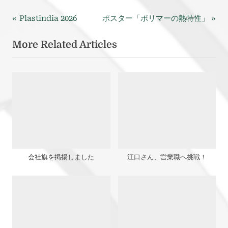
P
N
投
Plastindia 2026
ポスター「ポリマーの熱特性」
r
e
稿
More Related Articles
e
x
v
t
ナ
i
P
ビ
o
o
u
s
ゲ
s
t
ー
P
:
o
シ
s
会社旗を掲揚しました
江口さん、営業職へ挑戦！
ョ
t
:
ン