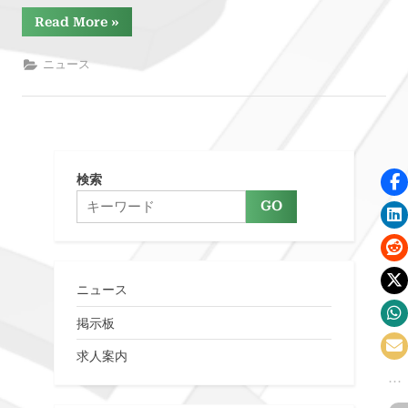
“Plastindia
Read More
»
2026”
ニュース
検索
GO
ニュース
掲示板
求人案内