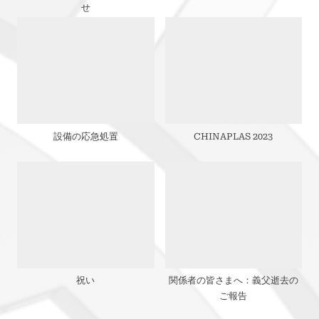
ョ
t
せ
:
ン
設備の応急処置
CHINAPLAS 2023
祝い
関係者の皆さまへ：義父逝去の
ご報告