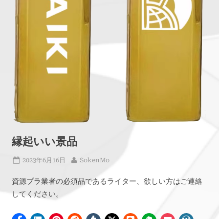
縁起いい景品
Posted
By
2023年6月16日
SokenMo
on
資源プラ業者の必須品であるライター、欲しい方はご連絡
してください。