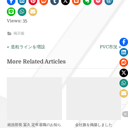
Views: 35
掲示板
P
N
投
造粒ラインを増設
PVC市況
r
e
稿
More Related Articles
e
x
v
t
ナ
i
P
ビ
o
o
u
s
ゲ
s
t
ー
P
:
o
シ
s
統括部長 冨久 定年退職のお知ら
会社旗を掲揚しました