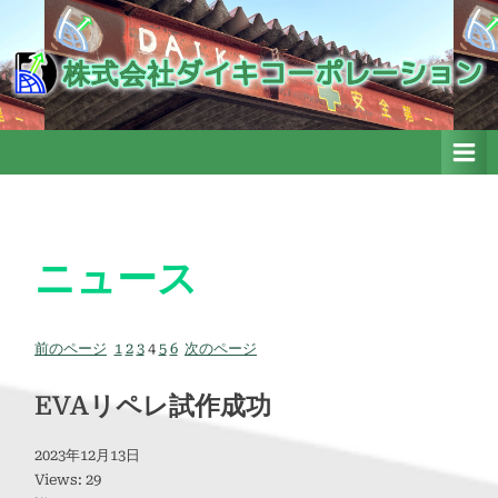
Skip
to
株式会社ダイキコーポレーシ
株式会社ダイキコーポレーション
ョン
content
ニュース
前のページ
1
2
3
4
5
6
次のページ
EVAリペレ試作成功
2023年12月13日
Views: 29