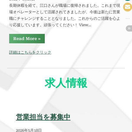
長期休暇を経て、江口さんが職場に復帰されました。これまで現
場オペレーターとして活躍されてきましたが、今後は新たに営業
職にチャレンジすることとなりました。これからのご活躍を心よ
り応援しています。頑張ってください！ View…
“
Read More
»
江
口
さ
詳細はこちらをクリック
ん
、
営
業
職
へ
求人情報
挑
戦
！
”
営業担当を募集中
2026年5月18日