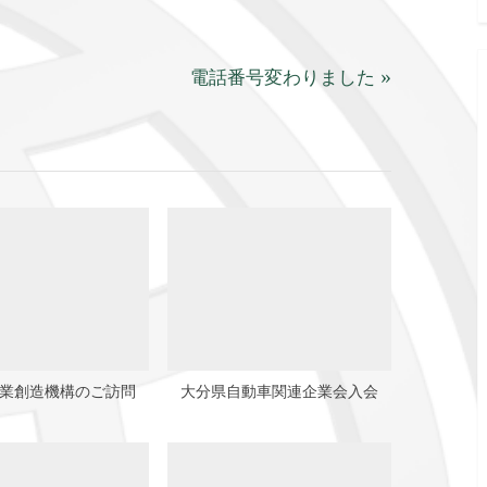
N
電話番号変わりました
e
x
t
P
o
s
t
:
業創造機構のご訪問
大分県自動車関連企業会入会