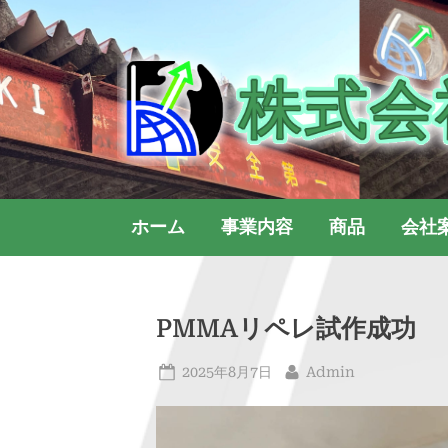
Skip
to
content
ホーム
事業内容
商品
会社
PMMAリペレ試作成功
Posted
By
2025年8月7日
Admin
on