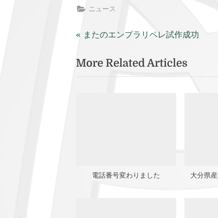
ニュース
P
投
またのエンプラリペレ試作成功
r
稿
More Related Articles
e
v
ナ
i
ビ
o
u
ゲ
s
ー
P
o
シ
s
電話番号変わりました
大分県産
ョ
t
:
ン